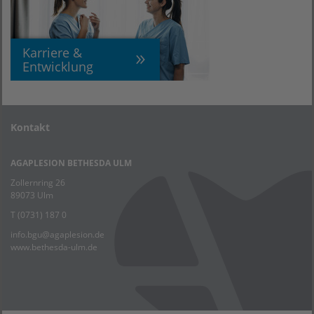
Karriere &
Entwicklung
Kontakt
AGAPLESION BETHESDA ULM
Zollernring 26
89073 Ulm
T (0731) 187 0
info.bgu
@
agaplesion.de
www.bethesda-ulm.de