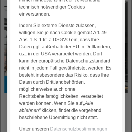
technisch notwendiger Cookies
einverstanden.
Indem Sie externe Dienste zulassen,
willigen Sie je nach Cookie gemäß Art. 49
Abs. 1 S. 1 lit. a DSGVO ein, dass Ihre
Daten ggf. außerhalb der EU in Drittländern,
u.a. in der USA verarbeitet werden. Dort
kann der europäische Datenschutzstandard
nicht in jedem Fall gewährleistet werden. Es
besteht insbesondere das Risiko, dass Ihre
Daten durch Drittlandbehörden,
FAQ zur Bewerbung
möglicherweise auch ohne
Rechtsbehelfsmöglichkeiten, verarbeitet
werden können. Wenn Sie auf
„Alle
Gute Gründe für AGAPLESION
ablehnen“
klicken, findet die vorgehend
Teilzeit / Flexible
Entwicklungsmöglichkei
Vereinbarkeit von Beruf
Faire Vergütung
Arbeitszeiten
beschriebene Übermittlung nicht statt.
Betriebliche
Gesundheitsvorsorge
ten
& Familie
Corporate Benefits
Mobilität
Altersvorsorge
Unter unseren
Datenschutzbestimmungen