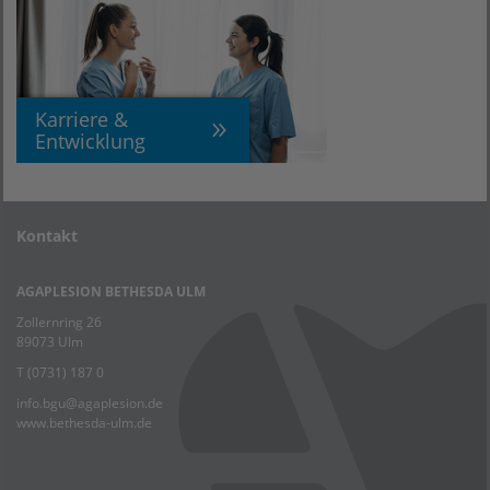
Karriere &
Entwicklung
Kontakt
AGAPLESION BETHESDA ULM
Zollernring 26
89073 Ulm
T (0731) 187 0
info.bgu
@
agaplesion.de
www.bethesda-ulm.de