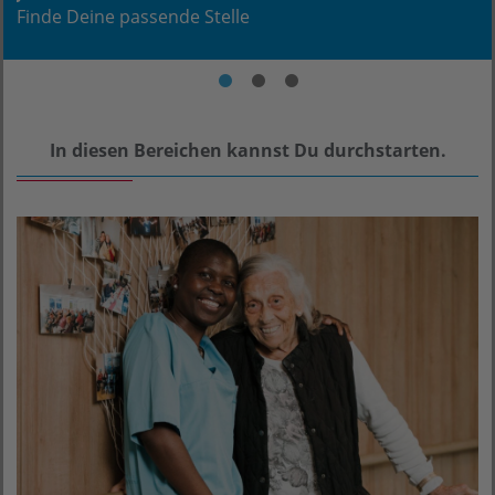
Finde Deine passende Stelle
Werte, die verbinden!
Was wir Dir bieten.
In diesen Bereichen kannst Du durchstarten.